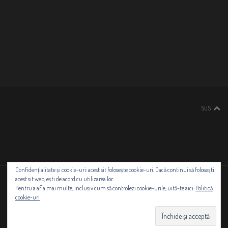
SUS
Confidențialitate și cookie-uri: acest sit folosește cookie-uri. Dacă continui să folosești
acest sit web, ești de acord cu utilizarea lor.
Copyright © 2021 - TrupaIris-NeluDumitrescu.ro
Pentru a afla mai multe, inclusiv cum să controlezi cookie-urile, uită-te aici:
Politică
cookie-uri