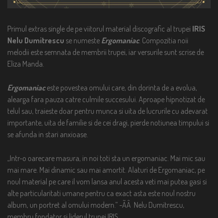
Primul extras single de pe viitorul material discografic al trupei
IRIS
Nelu Dumitrescu
se numeste
Ergomaniac
. Compozitia noii
melodii este semnata de membrii trupei, iar versurile sunt scrise de
Eliza Manda.
Ergomaniac
este povestea omului care, din dorinta de a evolua,
alearga fara pauza catre culmile succesului. Aproape hipnotizat de
telul sau, traieste doar pentru munca si uita de lucrurile cu adevarat
importante, uita de familie si de cei dragi, pierde notiunea timpului si
se afunda in stari anxioase.
„Intr-o oarecare masura, in noi toti sta un ergomaniac. Mai mic sau
mai mare. Mai dinamic sau mai amortit. Alaturi de Ergomaniac, pe
noul material pe care il vom lansa anul acesta veti mai putea gasi si
alte particularitati umane pentru ca exact asta este noul nostru
album, un portret al omului modern.” -ÃÂ Nelu Dumitrescu,
membru fondator si liderul trupei IRIS.