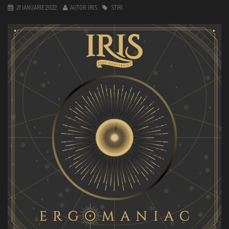
n
21 IANUARIE 2022
AUTOR:
IRIS
STIRI