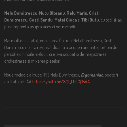
Nelu Dumitrescu
,
Nutu Olteanu, Relu Marin,
Cristi
Dumitrescu,
Costi Sandu
,
Matei Cioca
si
Tibi Dutu
, cu totii si-au
pus amprenta asupra acestei noi melodii.
Mai mult decat atat, implicarea fiului lui Nelu Dumitrescu, Cristi
Dumitrescu nu s-a rezumat doar la a acoperi anumite portiuni de
percutie din noile melodii, ci el s-a ocupat si de inregistrarea,
orchestrarea si mixarea pieselor.
Noua melodie a trupei IRIS Nelu Dumitrescu,
Ergomaniac
, poate fi
asultata aici:ÃÂ
https://youtu.be/8Qt_LPpCj3sÃÂ