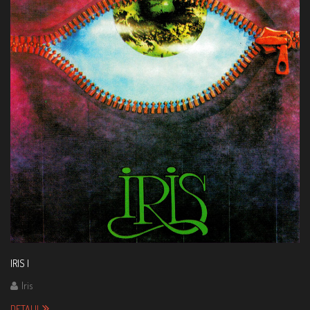
IRIS I
Iris
DETALII