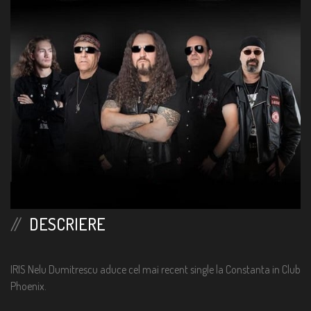
DETALII
Data:
2022-02-19
Ora:
06:30 PM
Locatie:
Club Phoenix Constanta
Telefon:
0730.617787
DESCRIERE
IRIS Nelu Dumitrescu aduce cel mai recent single la Constanta in Club
Phoenix.