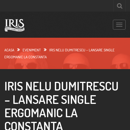
S
k
i
p
T
t
o
o
g
c
g
ACASA
EVENIMENT
IRIS NELU DUMITRESCU – LANSARE SINGLE
o
l
ERGOMANIC LA CONSTANTA
n
e
t
n
e
a
n
IRIS NELU DUMITRESCU
v
t
i
– LANSARE SINGLE
g
a
ERGOMANIC LA
t
i
CONSTANTA
o