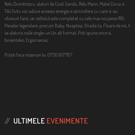
Nelu Dumitrescu, alaturi de Costi Sandu, Relu Marin, Matei Cioca si
Tibi Dutu vor aduce aceeasi energie si atmosfera cu care si-au
obisnuit fanii, iar setlistul este completat cu cele mai noi piese IRIS.
Pieselor legendare, precum Baby, Noaptea, Strada ta, Floare de iris, li
se alatura noile single-uri Un alt format, Poti spune orice si,
bineinteles, Ergomaniac.
Puteti face rezervari la: 0730.617787
ULTIMELE
EVENIMENTE