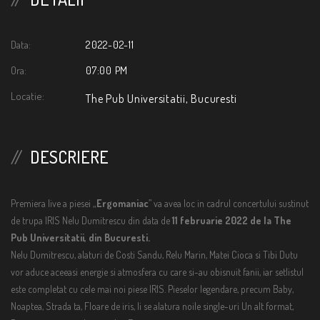
Data:
2022-02-11
Ora:
07:00 PM
Locatie:
The Pub Universitatii, Bucuresti
DESCRIERE
Premiera live a piesei „
Ergomaniac
” va avea loc in cadrul concertului sustinut
de trupa IRIS Nelu Dumitrescu din data de
11 februarie 2022 de la The
Pub Universitatii, din Bucuresti.
Nelu Dumitrescu, alaturi de Costi Sandu, Relu Marin, Matei Cioca si Tibi Dutu
vor aduce aceeasi energie si atmosfera cu care si-au obisnuit fanii, iar setlistul
este completat cu cele mai noi piese IRIS. Pieselor legendare, precum Baby,
Noaptea, Strada ta, Floare de iris, li se alatura noile single-uri Un alt format,