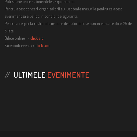
Poti spune orice si, bineinteles, Ergomaniac.
Pentru acest concert organizatorii au luat toate masurile pentru ca acest
eveniment sa aiba loc in conditii de siguranta.
Pentru a respecta restrictiile impuse de autoritati, se pun in vanzare doar 75 de
bilete.
Bilete online >>
click aici
Facebook event >>
click aici
ULTIMELE
EVENIMENTE